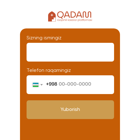
Sizning ismingiz
Telefon raqamingiz
+998
Yuborish