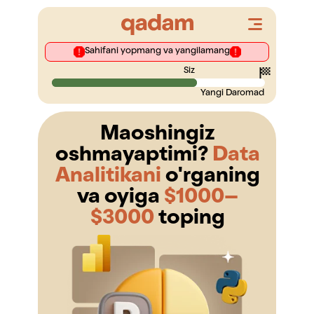
Sahifani yopmang va yangilamang
Siz
Yangi Daromad
Maoshingiz
oshmayaptimi?
Data
Analitikani
o'rganing
va oyiga
$1000–
$3000
toping