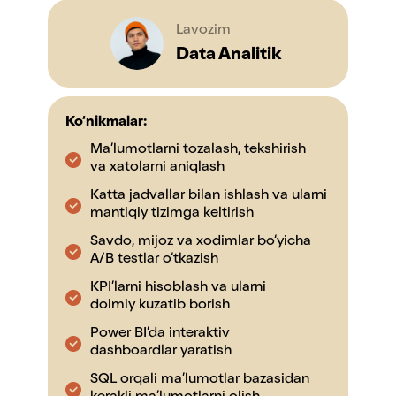
Lavozim
Data Analitik
Ko‘nikmalar:
Ma’lumotlarni tozalash, tekshirish
va xatolarni aniqlash
Katta jadvallar bilan ishlash va ularni
mantiqiy tizimga keltirish
Savdo, mijoz va xodimlar bo‘yicha
A/B testlar o‘tkazish
KPI’larni hisoblash va ularni
doimiy kuzatib borish
Power BI’da interaktiv
dashboardlar yaratish
SQL orqali ma’lumotlar bazasidan