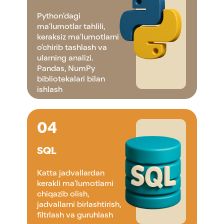
ishlash
Python’dagi
ma’lumotlar tahlili,
keraksiz ma’lumotlarni
04
o’chirib tashlash va
ularning analizi.
SQL
Pandas, NumPy
bibliotekalari bilan
Katta jadvallardan kerakli
ishlash
ma’lumotlarni chiqazib olish,
jadvallarni birlashtirish, filtrlash
va guruhlash
04
SQL
Katta jadvallardan
kerakli ma’lumotlarni
chiqazib olish,
jadvallarni birlashtirish,
filtrlash va guruhlash