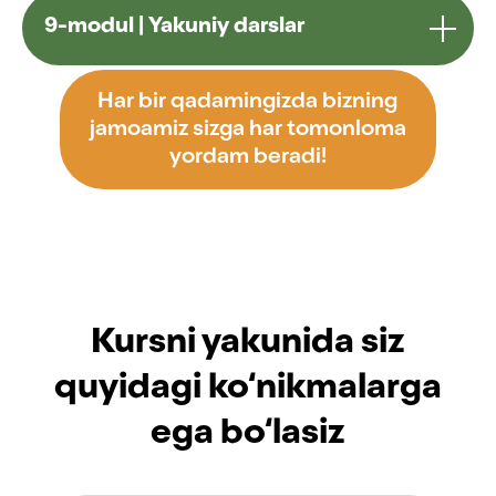
9-modul | Yakuniy darslar
Har bir qadamingizda bizning
jamoamiz sizga har tomonloma
yordam beradi!
Kursni yakunida siz
quyidagi ko‘nikmalarga
ega bo‘lasiz