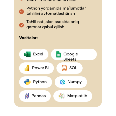
kerakli ma’lumotlarni olish
Python yordamida ma’lumotlar
tahlilini avtomatlashtirish
Tahlil natijalari asosida aniq
qarorlar qabul qilish
Vositalar:
Excel
Google
Sheets
Power BI
SQL
Python
Numpy
Pandas
Matplotlib