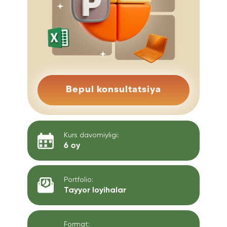
Bepul konsultatsiya
Kurs davomiyligi:
6 oy
Portfolio:
Tayyor loyihalar
Format: