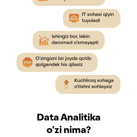
IT sohasi qiyin
tuyuladi
Ishingiz bor, lekin
daromad o‘smayapti
O‘zingizni bir joyda qotib
qolgandek his qilasiz
Kuchliroq sohaga
o‘tishni xohlaysiz
Data Analitika
o'zi nima?