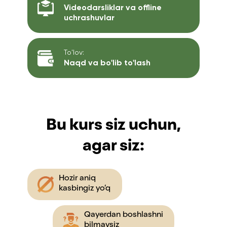
Videodarsliklar va offline
uchrashuvlar
To'lov:
Naqd va bo'lib to'lash
Bu kurs siz uchun,
agar siz:
Hozir aniq
kasbingiz yo‘q
Qayerdan boshlashni
bilmaysiz