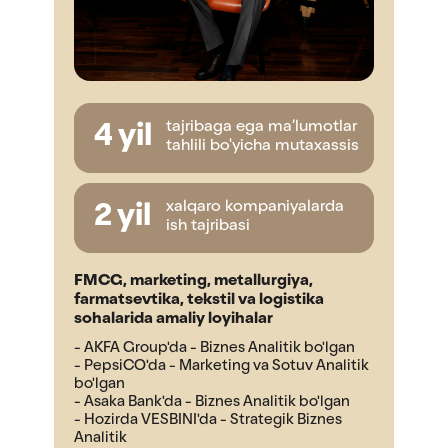
tajribaga ega ma’lumotlar
4 yil
tahlili bo'yicha mutaxassis
xalqaro kompaniyalarda
2 yil
ish tajribasi
FMCG, marketing, metallurgiya,
farmatsevtika, tekstil va logistika
sohalarida amaliy loyihalar
- AKFA Group'da - Biznes Analitik bo'lgan
- PepsiCO'da - Marketing va Sotuv Analitik
bo'lgan
- Asaka Bank'da - Biznes Analitik bo'lgan
- Hozirda VESBINI'da - Strategik Biznes
Analitik