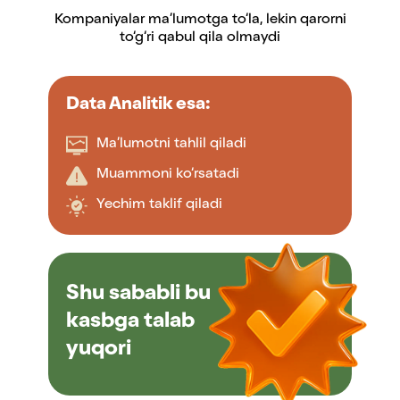
Kompaniyalar ma’lumotga to‘la, lekin qarorni
to‘g‘ri qabul qila olmaydi
Data Analitik esa:
Ma’lumotni tahlil qiladi
Muammoni ko‘rsatadi
Yechim taklif qiladi
Shu sababli bu
kasbga talab
yuqori